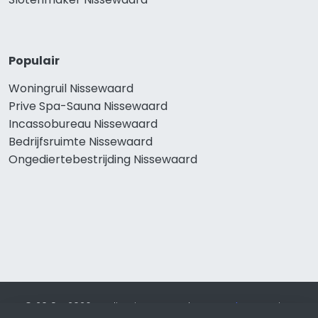
Populair
Woningruil Nissewaard
Prive Spa-Sauna Nissewaard
Incassobureau Nissewaard
Bedrijfsruimte Nissewaard
Ongediertebestrijding Nissewaard
© 2019 - 2026 Realisatie en SEO door
SEO-bureau
Lion