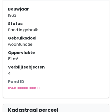
Bouwjaar
1963
Status
Pand in gebruik
Gebruiksdoel
woonfunctie
Oppervlakte
81 m²
Verblijfsobjecten
4
Pand ID
0568100000100811
Kadastraal perceel