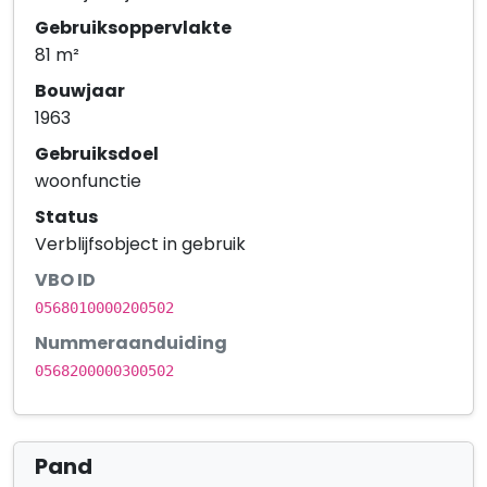
Gebruiksoppervlakte
81 m²
Bouwjaar
1963
Gebruiksdoel
woonfunctie
Status
Verblijfsobject in gebruik
VBO ID
0568010000200502
Nummeraanduiding
0568200000300502
Pand