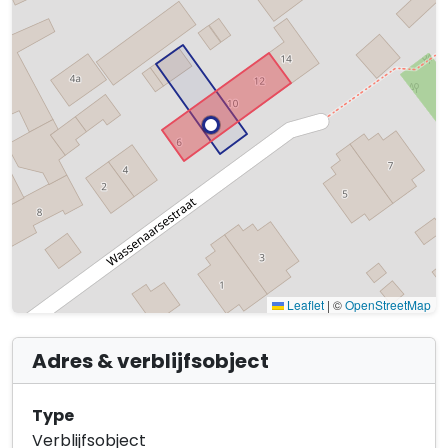
Leaflet
|
©
OpenStreetMap
Adres & verblijfsobject
Type
Verblijfsobject