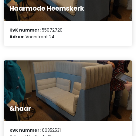
Haarmode Heemskerk
KvK nummer:
55072720
Adres:
Voorstraat 24
&haar
KvK nummer:
60352531