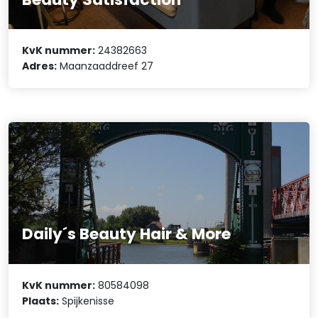
KvK nummer:
24382663
Adres:
Maanzaaddreef 27
Daily´s Beauty Hair & More
KvK nummer:
80584098
Plaats:
Spijkenisse