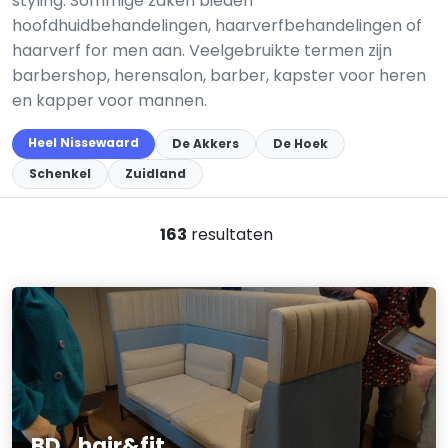
styling. Sommige zaken bieden
hoofdhuidbehandelingen, haarverfbehandelingen of
haarverf for men aan. Veelgebruikte termen zijn
barbershop, herensalon, barber, kapster voor heren
en kapper voor mannen.
Heel Nissewaard
De Akkers
De Hoek
Schenkel
Zuidland
163
resultaten
BD_hair&fit