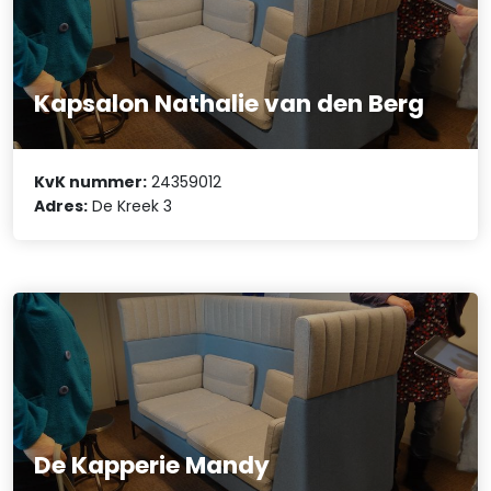
Kapsalon Nathalie van den Berg
KvK nummer:
24359012
Adres:
De Kreek 3
De Kapperie Mandy