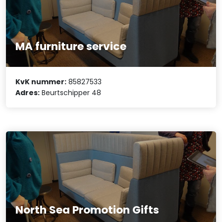
MA furniture service
KvK nummer:
85827533
Adres:
Beurtschipper 48
North Sea Promotion Gifts