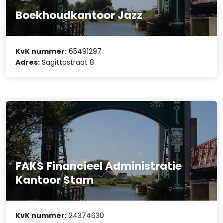
Boekhoudkantoor Jazz
KvK nummer:
65491297
Adres:
Sagittastraat 8
FAKS Financieel Administratie
Kantoor Stam
KvK nummer:
24374630