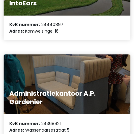
IntoEars
KvK nummer:
24440897
Adres:
Komweisingel 16
Administratiekantoor A.P.
Gardenier
KvK nummer:
24368921
Adres:
Wassenaarsestraat 5