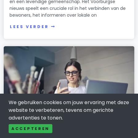
en een levendige gemeenschap. Het Voorburgse
nieuws speelt een cruciale rol in het verbinden van de
bewoners, het informeren over lokale on
LEES VERDER
We gebruiken cookies om jouw ervaring met deze
website te verbeteren, tevens om gerichte
advertenties te tonen.
ACCEPTEREN
Wie kun je nog vertrouwen?