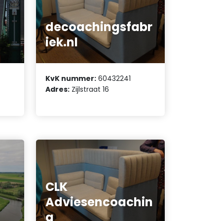
decoachingsfabr
iek.nl
KvK nummer:
60432241
Adres:
Zijlstraat 16
CLK
Adviesencoachin
g