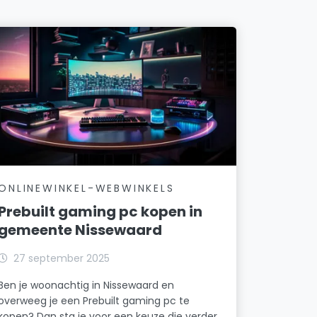
ONLINEWINKEL-WEBWINKELS
Prebuilt gaming pc kopen in
gemeente Nissewaard
27 september 2025
Ben je woonachtig in Nissewaard en
overweeg je een Prebuilt gaming pc te
kopen? Dan sta je voor een keuze die verder