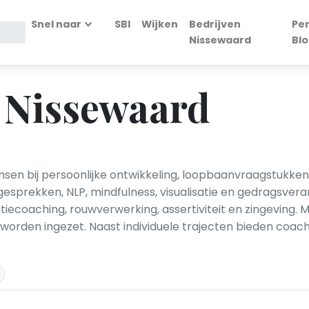
Snel naar
SBI
Wijken
Bedrijven
Pe
Nissewaard
Bl
n Nissewaard
sen bij persoonlijke ontwikkeling, loopbaanvraagstukken,
sprekken, NLP, mindfulness, visualisatie en gedragsver
tiecoaching, rouwverwerking, assertiviteit en zingeving.
worden ingezet. Naast individuele trajecten bieden coach