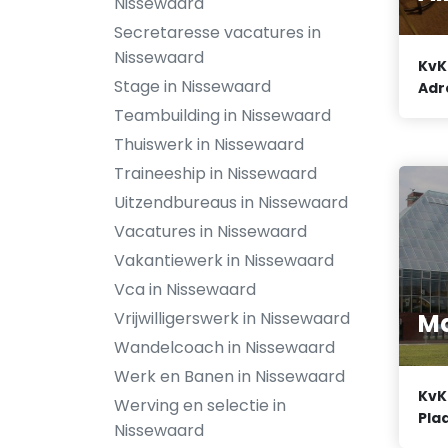
Nissewaard
Secretaresse vacatures in
Nissewaard
KvK
Stage in Nissewaard
Adr
Teambuilding in Nissewaard
Thuiswerk in Nissewaard
Traineeship in Nissewaard
Uitzendbureaus in Nissewaard
Vacatures in Nissewaard
Vakantiewerk in Nissewaard
Vca in Nissewaard
Ma
Vrijwilligerswerk in Nissewaard
Wandelcoach in Nissewaard
Werk en Banen in Nissewaard
KvK
Werving en selectie in
Plaa
Nissewaard