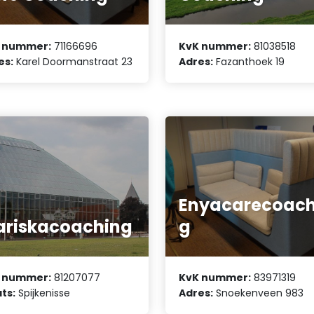
 nummer:
71166696
KvK nummer:
81038518
es:
Karel Doormanstraat 23
Adres:
Fazanthoek 19
Enyacarecoach
riskacoaching
g
 nummer:
81207077
KvK nummer:
83971319
ts:
Spijkenisse
Adres:
Snoekenveen 983