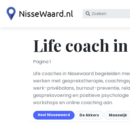
Zoek
op
bedrijfsnaam
of
Life coach i
KvK
nummer
Pagina 1
Life coaches in Nissewaard begeleiden men
werken met gesprekstherapie, coachingsge
werk-privébalans, burnout-preventie, rela
gespreksvoering en positieve psychologie 
workshops en online coaching aan.
Heel Nissewaard
De Akkers
Maaswijk