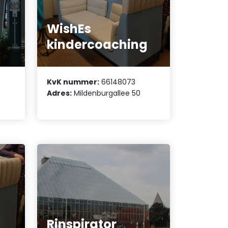
WishEs
kindercoaching
KvK nummer:
66148073
Adres:
Mildenburgallee 50
Rinspirator