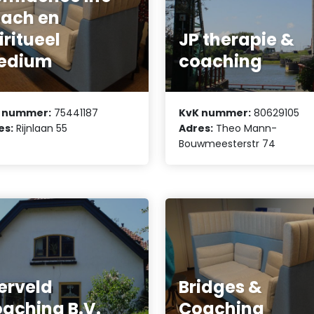
ach en
iritueel
JP therapie &
edium
coaching
 nummer:
75441187
KvK nummer:
80629105
es:
Rijnlaan 55
Adres:
Theo Mann-
Bouwmeesterstr 74
erveld
Bridges &
aching B.V.
Coaching