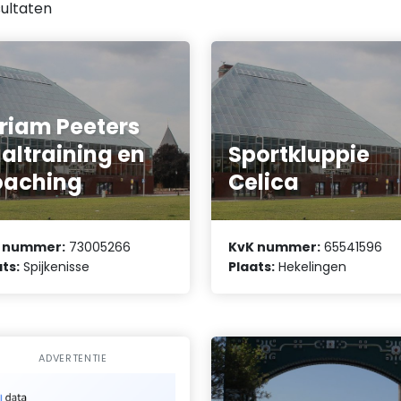
ultaten
riam Peeters
altraining en
Sportkluppie
oaching
Celica
 nummer:
73005266
KvK nummer:
65541596
ts:
Spijkenisse
Plaats:
Hekelingen
ADVERTENTIE