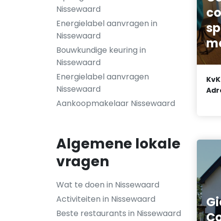
Nissewaard
co
Energielabel aanvragen in
sp
Nissewaard
m
Bouwkundige keuring in
Nissewaard
Energielabel aanvragen
KvK
Nissewaard
Adr
Aankoopmakelaar Nissewaard
Algemene lokale
vragen
Wat te doen in Nissewaard
Activiteiten in Nissewaard
Gi
Beste restaurants in Nissewaard
Co