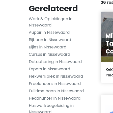
36
res
Gerelateerd
Werk & Opleidingen in
Nissewaard
Aupair in Nissewaard
Mi
Bijbaan in Nissewaard
Ta
Bijles in Nissewaard
C
Cursus in Nissewaard
Detachering in Nissewaard
Expats in Nissewaard
KvK
Plaa
Flexwerkplek in Nissewaard
Freelancers in Nissewaard
Fulltime baan in Nissewaard
Headhunter in Nissewaard
Huiswerkbegeleiding in
Nissewaard