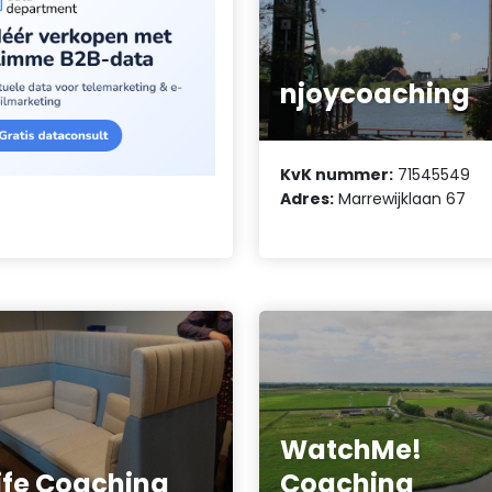
njoycoaching
KvK nummer:
71545549
Adres:
Marrewijklaan 67
WatchMe!
ife Coaching
Coaching