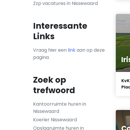
Zzp vacatures in Nissewaard
Interessante
Links
Vraag hier een
link
aan op deze
pagina.
Ir
Zoek op
KvK
Plaa
trefwoord
Kantoorruimte huren in
Nissewaard
Koerier Nissewaard
Co
Opslagruimte huren in