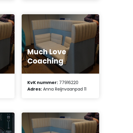
Much Love
Coaching
KvK nummer:
77916220
Adres:
Anna Reijnvaanpad 11