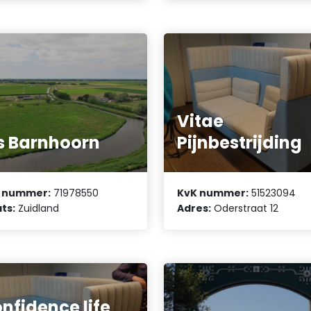
Vitae
is Barnhoorn
Pijnbestrijding
 nummer:
71978550
KvK nummer:
51523094
ts:
Zuidland
Adres:
Oderstraat 12
nfidence life