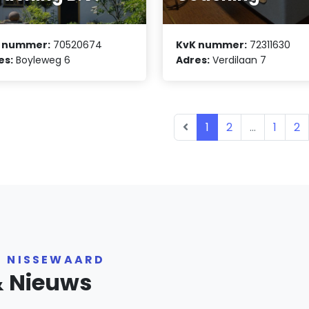
 nummer:
70520674
KvK nummer:
72311630
es:
Boyleweg 6
Adres:
Verdilaan 7
1
2
...
1
2
R NISSEWAARD
& Nieuws