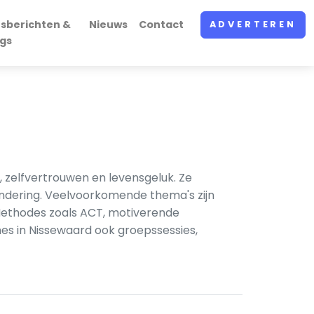
rsberichten &
Nieuws
Contact
ADVERTEREN
ogs
 zelfvertrouwen en levensgeluk. Ze
andering. Veelvoorkomende thema's zijn
 Methodes zoals ACT, motiverende
es in Nissewaard ook groepssessies,