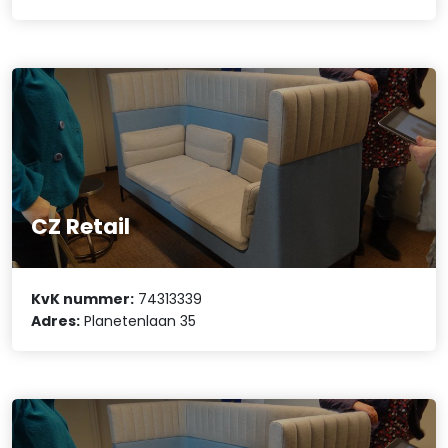
CZ Retail
KvK nummer:
74313339
Adres:
Planetenlaan 35