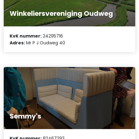
Winkeliersvereniging Oudweg
KvK nummer:
24295716
Adres:
Mr P J Oudweg 40
Semmy's
KvK nummer:
82467293