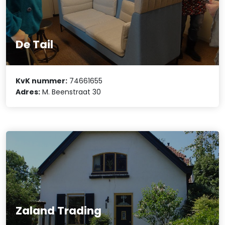
De Tail
KvK nummer:
74661655
Adres:
M. Beenstraat 30
Zaland Trading