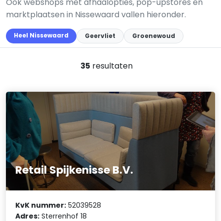
Ook webshops met afhaalopties, pop-upstores en
marktplaatsen in Nissewaard vallen hieronder.
Heel Nissewaard
Geervliet
Groenewoud
35
resultaten
Retail Spijkenisse B.V.
KvK nummer:
52039528
Adres:
Sterrenhof 18