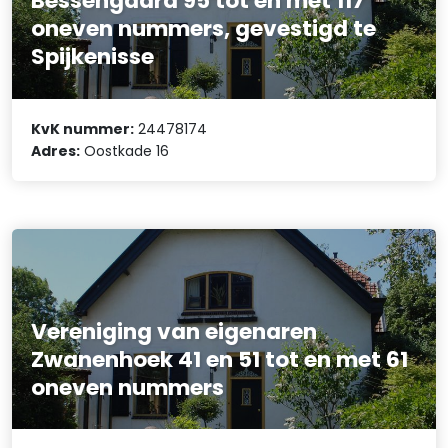
Bessengaard 95 tot en met 117
oneven nummers, gevestigd te
Spijkenisse
KvK nummer:
24478174
Adres:
Oostkade 16
Vereniging van eigenaren
Zwanenhoek 41 en 51 tot en met 61
oneven nummers