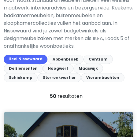
voor. Naast standaardmeubelen bieden veel winkels
maatwerk, interieuradvies en bezorgservice. Keukens,
badkamermeubelen, buitenmeubelen en
slaapkamercollecties vullen het aanbod aan. In
Nissewaard vind je zowel budgetwinkels als
designmeubelzaken met merken als IKEA, Loods 5 of
onafhankelijke woonboetieks.
Heel Nissewaard
Abbenbroek
Centrum
De Elementen
Hoogwerf
Maaswijk
Schiekamp
Sterrenkwartier
Vierambachten
50
resultaten