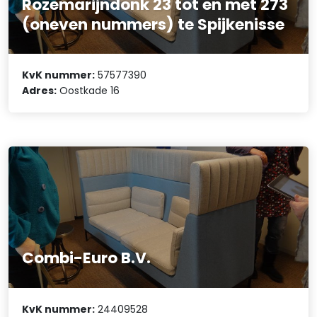
Rozemarijndonk 23 tot en met 273
(oneven nummers) te Spijkenisse
KvK nummer:
57577390
Adres:
Oostkade 16
Combi-Euro B.V.
KvK nummer:
24409528