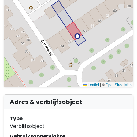
Leaflet
|
©
OpenStreetMap
Adres & verblijfsobject
Type
Verblijfsobject
Gebruiksoppervlakte