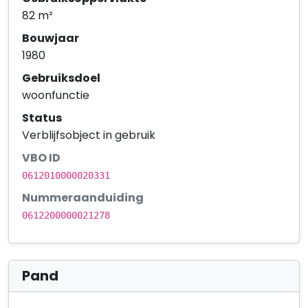
82 m²
Bouwjaar
1980
Gebruiksdoel
woonfunctie
Status
Verblijfsobject in gebruik
VBO ID
0612010000020331
Nummeraanduiding
0612200000021278
Pand