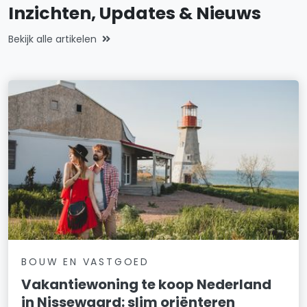
Inzichten, Updates & Nieuws
Ristervoorde 13
Bekijk alle artikelen
Ristervoorde 14
Ristervoorde 15
Ristervoorde 16
Ristervoorde 17
Ristervoorde 18
Ristervoorde 19
Ristervoorde 20
Ristervoorde 21
BOUW EN VASTGOED
Ristervoorde 22
Vakantiewoning te koop Nederland
in Nissewaard: slim oriënteren