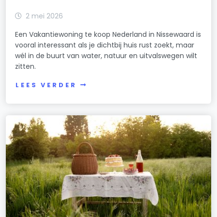
Ristervoorde 23
2 mei 2026
Ristervoorde 24
Een Vakantiewoning te koop Nederland in Nissewaard is
Ristervoorde 25
vooral interessant als je dichtbij huis rust zoekt, maar
wél in de buurt van water, natuur en uitvalswegen wilt
Ristervoorde 26
zitten.
Ristervoorde 27
LEES VERDER
Ristervoorde 28
Ristervoorde 29