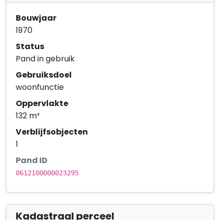
Bouwjaar
1970
Status
Pand in gebruik
Gebruiksdoel
woonfunctie
Oppervlakte
132 m²
Verblijfsobjecten
1
Pand ID
0612100000023295
Kadastraal perceel