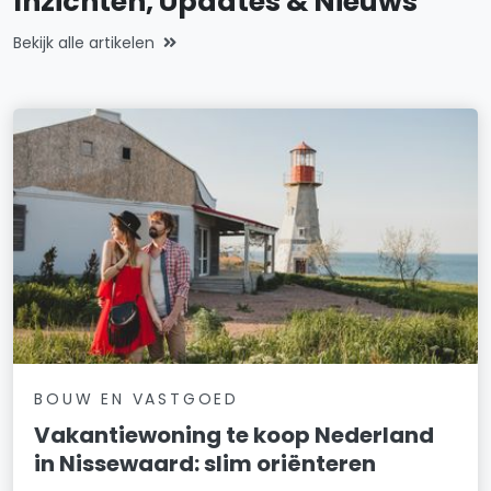
Inzichten, Updates & Nieuws
Deimospad 18
Bekijk alle artikelen
Deimospad 20
BOUW EN VASTGOED
Vakantiewoning te koop Nederland
in Nissewaard: slim oriënteren