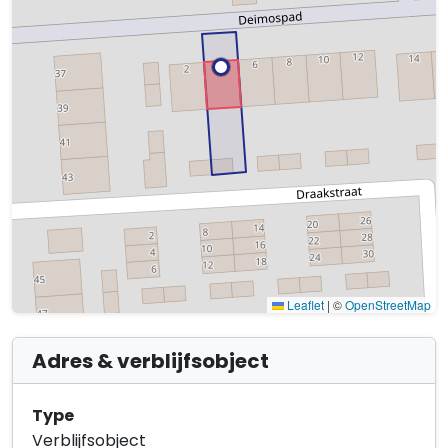
Leaflet
|
©
OpenStreetMap
Adres & verblijfsobject
Type
Verblijfsobject