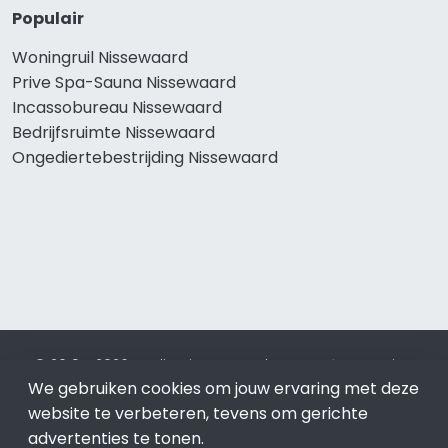
Populair
Woningruil Nissewaard
Prive Spa-Sauna Nissewaard
Incassobureau Nissewaard
Bedrijfsruimte Nissewaard
Ongediertebestrijding Nissewaard
© 2019 - 2026 Realisatie en SEO door
SEO-bureau
Lion
Internet. Betaal alleen voor bewezen resultaten?
SEO
We gebruiken cookies om jouw ervaring met deze
optimalisatie No Cure No Pay
.
Nissewaard
is onderdeel van
website te verbeteren, tevens om gerichte
Lion Internet.
advertenties te tonen.