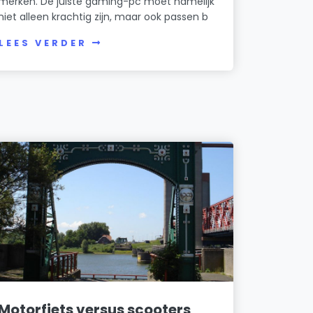
merken. De juiste gaming-pc moet namelijk
niet alleen krachtig zijn, maar ook passen b
LEES VERDER
Motorfiets versus scooters