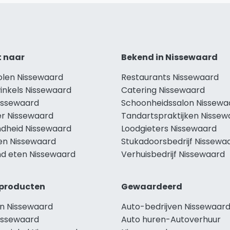
t naar
Bekend in Nissewaard
holen Nissewaard
Restaurants Nissewaard
winkels Nissewaard
Catering Nissewaard
Nissewaard
Schoonheidssalon Nissewa
r Nissewaard
Tandartspraktijken Nissew
dheid Nissewaard
Loodgieters Nissewaard
len Nissewaard
Stukadoorsbedrijf Nissewa
d eten Nissewaard
Verhuisbedrijf Nissewaard
producten
Gewaardeerd
n Nissewaard
Auto-bedrijven Nissewaar
issewaard
Auto huren-Autoverhuur