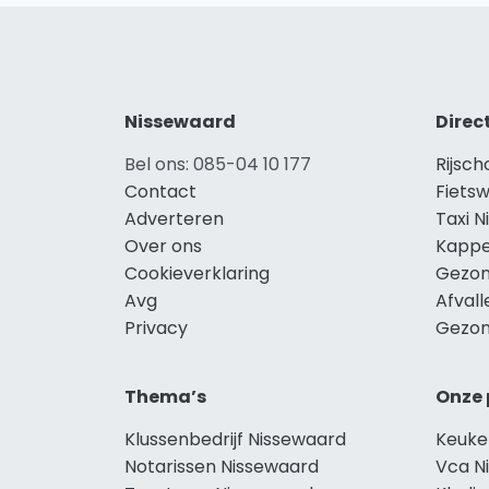
Nissewaard
Direc
Bel ons: 085-04 10 177
Rijsc
Contact
Fiets
Adverteren
Taxi 
Over ons
Kappe
Cookieverklaring
Gezon
Avg
Afval
Privacy
Gezon
Thema’s
Onze 
Klussenbedrijf Nissewaard
Keuke
Notarissen Nissewaard
Vca N