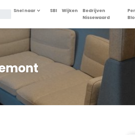
Snel naar
SBI
Wijken
Bedrijven
Pe
Nissewaard
Bl
bbemont