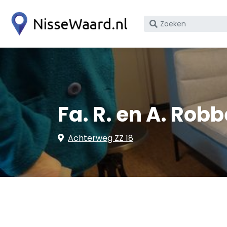
Zoek
op
bedrijfsnaam
of
KvK
nummer
Fa. R. en A. Ro
Achterweg ZZ 18