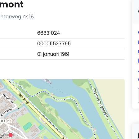
bemont
chterweg ZZ 18.
66831024
000011537795
01 januari 1961