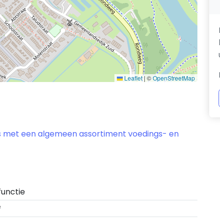
Leaflet
|
©
OpenStreetMap
ls met een algemeen assortiment voedings- en
functie
²