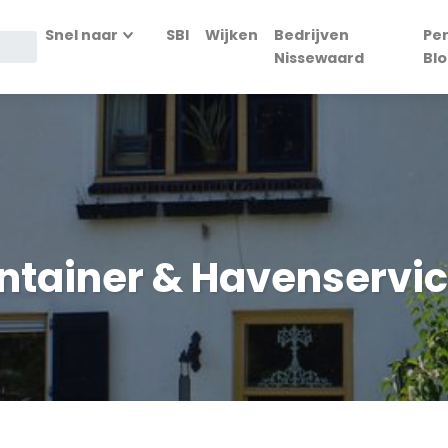
Snel naar
SBI
Wijken
Bedrijven
Pe
Nissewaard
Bl
ntainer & Havenservi