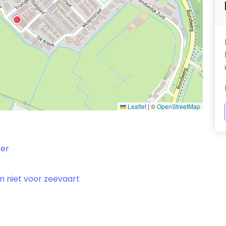
Leaflet
|
©
OpenStreetMap
oer
en niet voor zeevaart