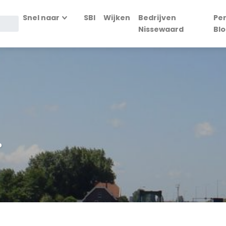
Snel naar
SBI
Wijken
Bedrijven
Pe
Nissewaard
Bl
.