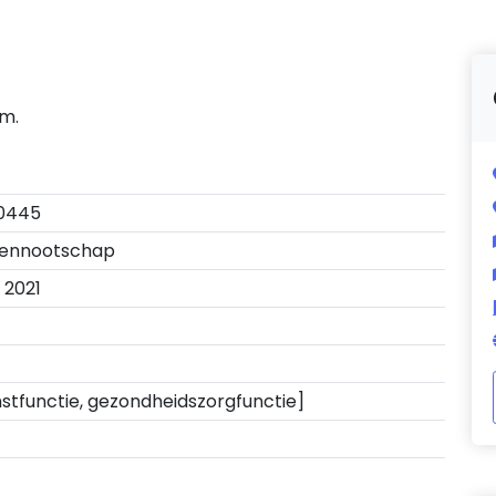
um.
0445
Vennootschap
 2021
stfunctie, gezondheidszorgfunctie]