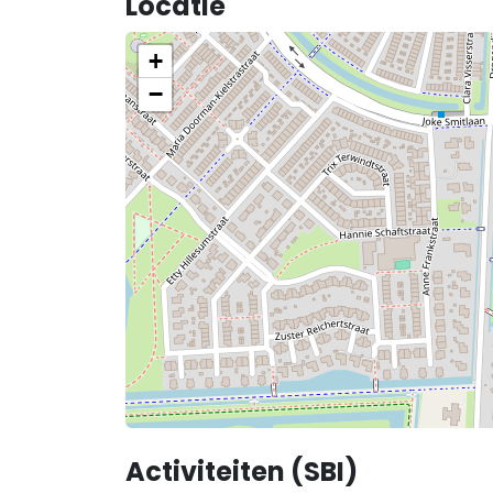
Locatie
+
−
Activiteiten (SBI)