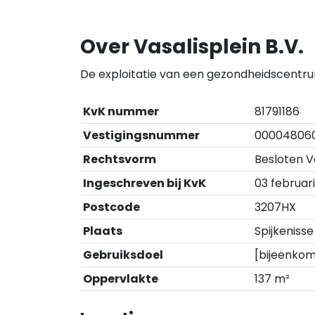
Over Vasalisplein B.V.
De exploitatie van een gezondheidscentr
KvK nummer
81791186
Vestigingsnummer
00004806
Rechtsvorm
Besloten 
Ingeschreven bij KvK
03 februari
Postcode
3207HX
Plaats
Spijkenisse
Gebruiksdoel
[bijeenkom
Oppervlakte
137 m²