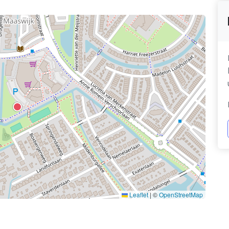
Leaflet
|
©
OpenStreetMap