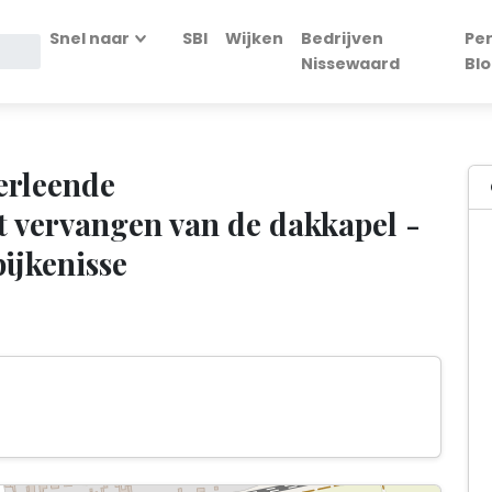
Snel naar
SBI
Wijken
Bedrijven
Pe
Nissewaard
Bl
erleende
 vervangen van de dakkapel -
ijkenisse