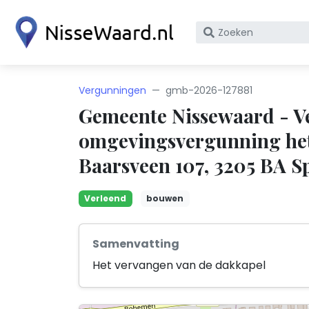
Zoek
op
bedrijfsnaam
of
Vergunningen
gmb-2026-127881
KvK
Gemeente Nissewaard - V
nummer
omgevingsvergunning het
Baarsveen 107, 3205 BA Sp
Verleend
bouwen
Samenvatting
Het vervangen van de dakkapel