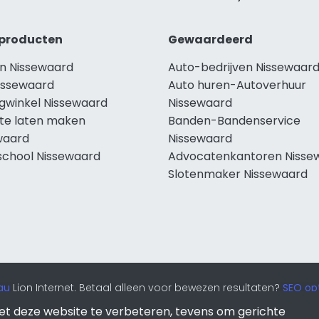
producten
Gewaardeerd
n Nissewaard
Auto-bedrijven Nissewaar
issewaard
Auto huren-Autoverhuur
ngwinkel Nissewaard
Nissewaard
te laten maken
Banden-Bandenservice
waard
Nissewaard
school Nissewaard
Advocatenkantoren Nisse
Slotenmaker Nissewaard
au
Lion Internet. Betaal alleen voor bewezen resultaten?
SEO opt
et deze website te verbeteren, tevens om gerichte