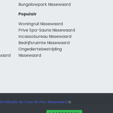
Bungalowpark Nissewaard
Populair
d
Woningruil Nissewaard
Prive Spa-Sauna Nissewaard
Incassobureau Nissewaard
Bedrijfsruimte Nissewaard
Ongediertebestrijding
waard
Nissewaard
imalisatie No Cure No Pay
.
Nissewaard
is