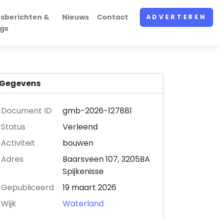
rsberichten &
Nieuws
Contact
ADVERTEREN
ogs
Gegevens
Document ID
gmb-2026-127881
Status
Verleend
Activiteit
bouwen
Adres
Baarsveen 107, 3205BA
Spijkenisse
Gepubliceerd
19 maart 2026
Wijk
Waterland