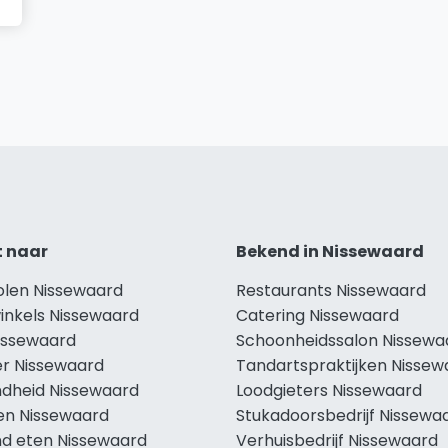
t naar
Bekend in Nissewaard
holen Nissewaard
Restaurants Nissewaard
winkels Nissewaard
Catering Nissewaard
Nissewaard
Schoonheidssalon Nissewa
r Nissewaard
Tandartspraktijken Nissew
dheid Nissewaard
Loodgieters Nissewaard
len Nissewaard
Stukadoorsbedrijf Nissewa
d eten Nissewaard
Verhuisbedrijf Nissewaard