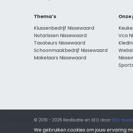
Thema’s
Onze 
Klussenbedrijf Nissewaard
Keuke
Notarissen Nissewaard
Vca N
Taxateurs Nissewaard
Kledi
Schoonmaakbedrijf Nissewaard
Websi
Makelaars Nissewaard
Nisse
Sport
© 2019 - 2026 Realisatie en SEO door
SEO-bure
onderdeel van Lion Internet.
We gebruiken cookies om jouw ervaring m