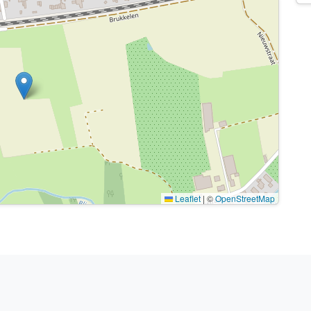
Leaflet
|
©
OpenStreetMap