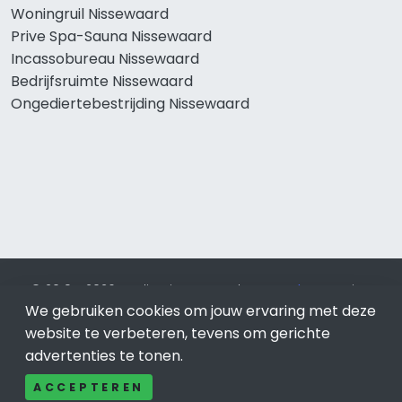
Woningruil Nissewaard
Prive Spa-Sauna Nissewaard
Incassobureau Nissewaard
Bedrijfsruimte Nissewaard
Ongediertebestrijding Nissewaard
© 2019 - 2026 Realisatie en SEO door
SEO-bureau
Lion
Internet. Betaal alleen voor bewezen resultaten?
SEO
We gebruiken cookies om jouw ervaring met deze
optimalisatie No Cure No Pay
.
Nissewaard
is onderdeel van
website te verbeteren, tevens om gerichte
Lion Internet.
advertenties te tonen.
Beeldcredits
ACCEPTEREN