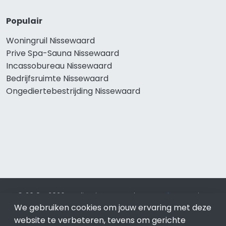
Populair
Woningruil Nissewaard
Prive Spa-Sauna Nissewaard
Incassobureau Nissewaard
Bedrijfsruimte Nissewaard
Ongediertebestrijding Nissewaard
© 2019 - 2026 Realisatie en SEO door
SEO-bureau
Lion
Internet. Betaal alleen voor bewezen resultaten?
SEO
We gebruiken cookies om jouw ervaring met deze
optimalisatie No Cure No Pay
.
Nissewaard
is onderdeel van
website te verbeteren, tevens om gerichte