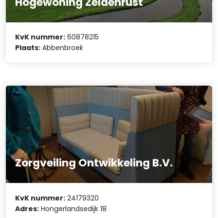
Hogewoning Zeldenrust
KvK nummer:
60878215
Plaats:
Abbenbroek
Zorgveiling Ontwikkeling B.V.
KvK nummer:
24179320
Adres:
Hongerlandsedijk 18