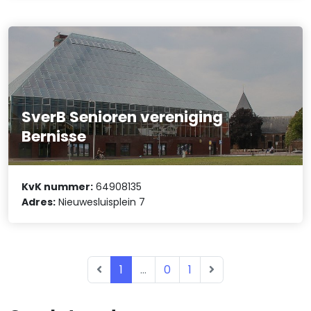
SverB Senioren vereniging
Bernisse
KvK nummer:
64908135
Adres:
Nieuwesluisplein 7
1
...
0
1