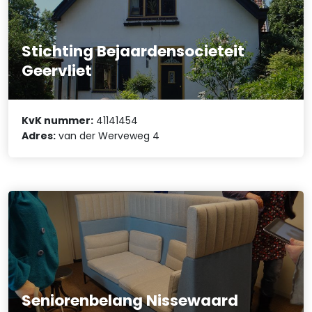
Stichting Bejaardensocieteit
Geervliet
KvK nummer:
41141454
Adres:
van der Werveweg 4
Seniorenbelang Nissewaard