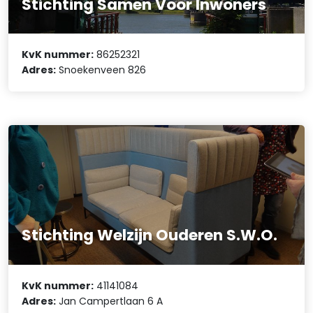
Stichting Samen Voor Inwoners
KvK nummer:
86252321
Adres:
Snoekenveen 826
Stichting Welzijn Ouderen S.W.O.
KvK nummer:
41141084
Adres:
Jan Campertlaan 6 A