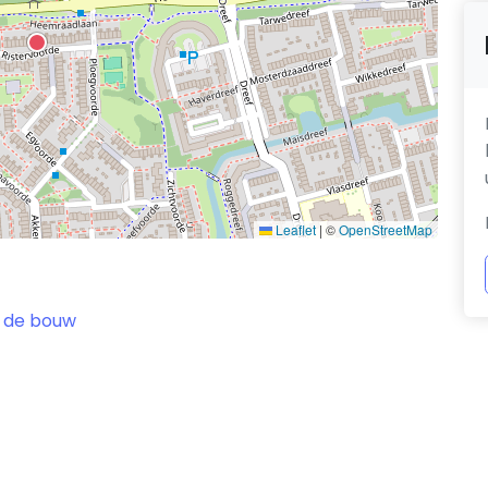
Leaflet
|
©
OpenStreetMap
 de bouw