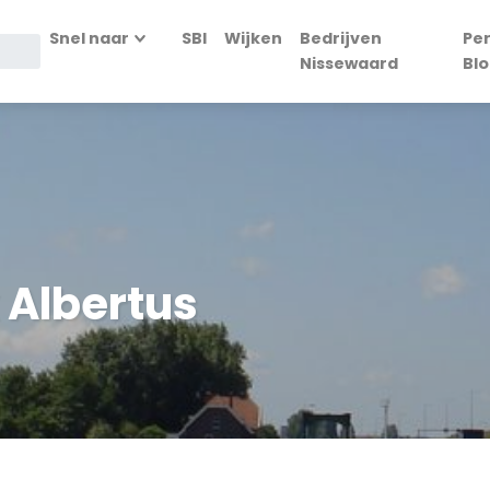
Snel naar
SBI
Wijken
Bedrijven
Pe
Nissewaard
Bl
 Albertus