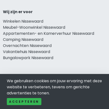
Wij zijn er voor
Winkelen Nissewaard
Meubel-Woonwinkel Nissewaard
Appartementen- en Kamerverhuur Nissewaard
Camping Nissewaard
Overnachten Nissewaard
Vakantiehuis Nissewaard
Bungalowpark Nissewaard
Thema’s
We gebruiken cookies om jouw ervaring met deze
website te verbeteren, tevens om gerichte
Klussenbedrijf Nissewaard
advertenties te tonen.
Notarissen Nissewaard
Taxateurs Nissewaard
ACCEPTEREN
Schoonmaakbedrijf Nissewaard