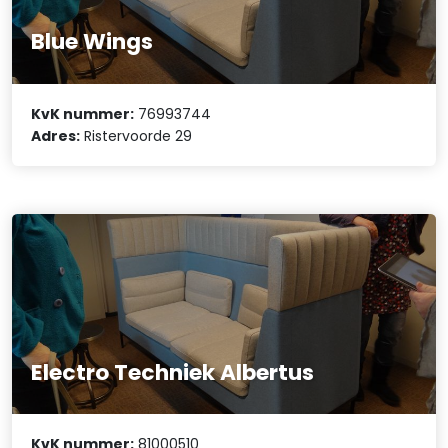
Blue Wings
KvK nummer:
76993744
Adres:
Ristervoorde 29
Electro Techniek Albertus
KvK nummer:
81000510