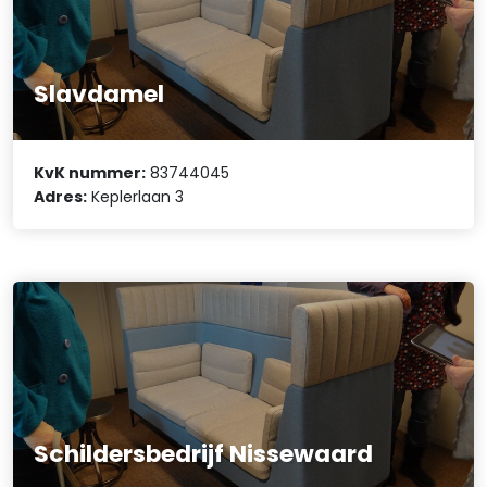
Slavdamel
KvK nummer:
83744045
Adres:
Keplerlaan 3
Schildersbedrijf Nissewaard