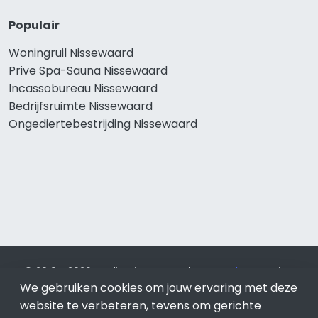
Populair
Woningruil Nissewaard
Prive Spa-Sauna Nissewaard
Incassobureau Nissewaard
Bedrijfsruimte Nissewaard
Ongediertebestrijding Nissewaard
© 2019 - 2026 Realisatie en SEO door
SEO-bureau
Lion
We gebruiken cookies om jouw ervaring met deze
Internet. Betaal alleen voor bewezen resultaten?
SEO
optimalisatie No Cure No Pay
.
Nissewaard
is onderdeel van
website te verbeteren, tevens om gerichte