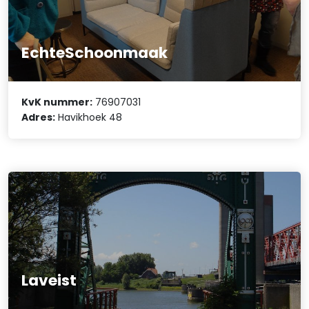
EchteSchoonmaak
KvK nummer:
76907031
Adres:
Havikhoek 48
Laveist