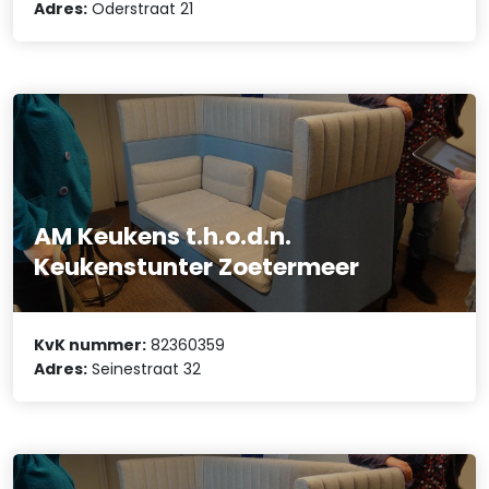
Adres:
Oderstraat 21
AM Keukens t.h.o.d.n.
Keukenstunter Zoetermeer
KvK nummer:
82360359
Adres:
Seinestraat 32