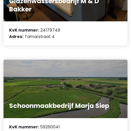
Glazenwassersbedrijf M & D
Bakker
KvK nummer:
24179749
Adres:
Tamarstraat 4
Schoonmaakbedrijf Marja Siep
KvK nummer:
59260041