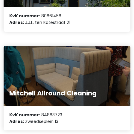
KvK nummer:
80861458
Adres:
J.J.L. ten Katestraat 21
Mitchell Allround Cleaning
KvK nummer:
84883723
Adres:
Zweedseplein 13