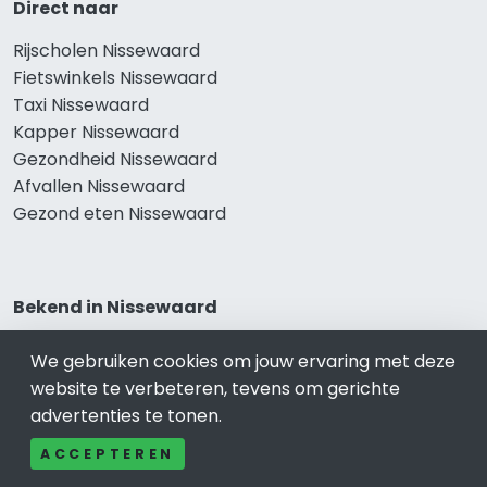
Direct naar
Rijscholen Nissewaard
Fietswinkels Nissewaard
Taxi Nissewaard
Kapper Nissewaard
Gezondheid Nissewaard
Afvallen Nissewaard
Gezond eten Nissewaard
Bekend in Nissewaard
Restaurants Nissewaard
We gebruiken cookies om jouw ervaring met deze
Catering Nissewaard
website te verbeteren, tevens om gerichte
Schoonheidssalon Nissewaard
advertenties te tonen.
Tandartspraktijken Nissewaard
ACCEPTEREN
Loodgieters Nissewaard
Stukadoorsbedrijf Nissewaard