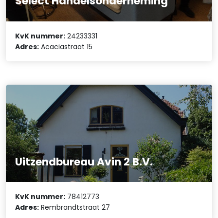
Select Handelsonderneming
KvK nummer:
24233331
Adres:
Acaciastraat 15
Uitzendbureau Avin 2 B.V.
KvK nummer:
78412773
Adres:
Rembrandtstraat 27