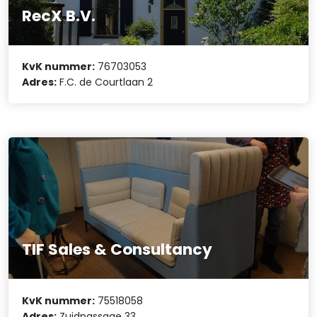
RecX B.V.
KvK nummer:
76703053
Adres:
F.C. de Courtlaan 2
TIF Sales & Consultancy
KvK nummer:
75518058
Adres:
Zuidpassage 33