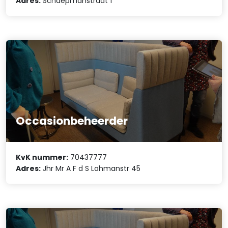
Adres:
Schaepmanstraat 1
Occasionbeheerder
KvK nummer:
70437777
Adres:
Jhr Mr A F d S Lohmanstr 45