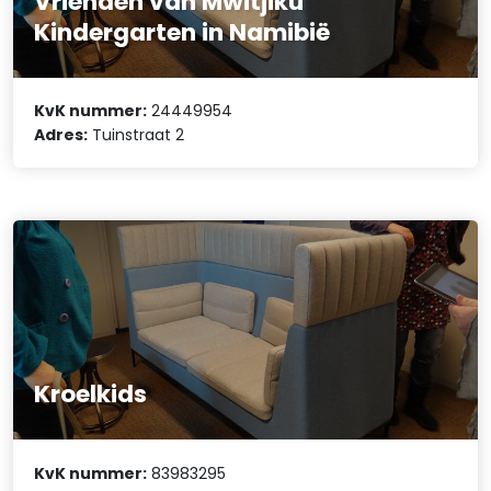
Vrienden van Mwitjiku
Kindergarten in Namibië
KvK nummer:
24449954
Adres:
Tuinstraat 2
Kroelkids
KvK nummer:
83983295