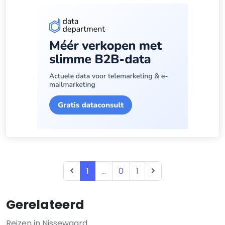
1
...
0
1
Gerelateerd
Reizen in Nissewaard