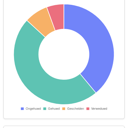
TrustBeyond B.V.
Drieëndijk 20