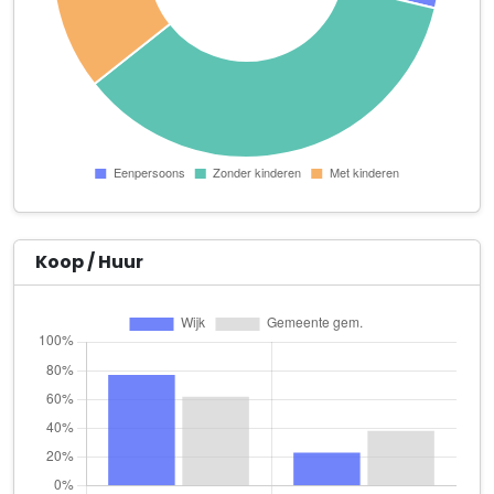
Verburg Plantenkwekerij & Stalling V.o.f.
Drieëndijk 29
Wijngaard Dienstverlening
Schoolstraat 2 b
Danny's Klusdiensten
Oliphantspad 11
Frá Einhyrningi
Stationsweg 26
Koop / Huur
gastgezin Mila
Hugo van Voorneweg 60
G.J. Voogt
Welleweg 2
H&M Publishers
Donjonstraat 4