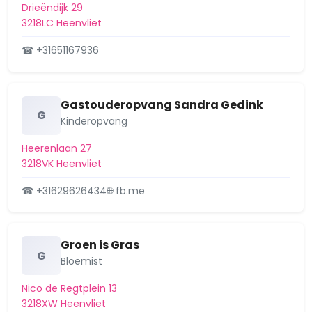
Drieëndijk 29
3218LC Heenvliet
☎ +31651167936
Gastouderopvang Sandra Gedink
G
Kinderopvang
Heerenlaan 27
3218VK Heenvliet
☎ +31629626434
🌐 fb.me
Groen is Gras
G
Bloemist
Nico de Regtplein 13
3218XW Heenvliet