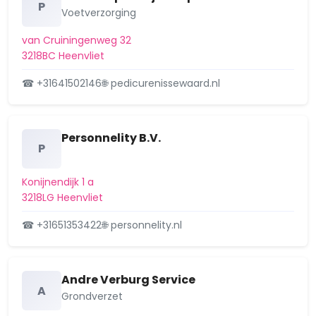
P
Voetverzorging
van Cruiningenweg 32
3218BC Heenvliet
☎ +31641502146
🌐 pedicurenissewaard.nl
Personnelity B.V.
P
Konijnendijk 1 a
3218LG Heenvliet
☎ +31651353422
🌐 personnelity.nl
Andre Verburg Service
A
Grondverzet