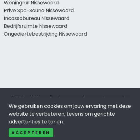
Woningruil Nissewaard
Prive Spa-Sauna Nissewaard
Incassobureau Nissewaard
Bedrijfsruimte Nissewaard
Ongediertebestrijding Nissewaard
© 2019 - 2026 Realisatie en SEO door
SEO-bureau
Lion
Internet. Betaal alleen voor bewezen resultaten?
SEO
We gebruiken cookies om jouw ervaring met deze
optimalisatie No Cure No Pay
.
Nissewaard
is onderdeel van
website te verbeteren, tevens om gerichte
Lion Internet.
advertenties te tonen.
Beeldcredits
ACCEPTEREN