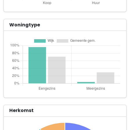
Padelsport International Holding B.V.
Konijnendijk 1 a
P.F. Brakel Holding B.V.
Woningtype
Donjonstraat 16
T’is wat het is B.V.
Engel de Merlestraat 22
Van Den Berg Elektra
De Kulck 5
Visual Perception
Kerkweg 2 c
Administratiekantoor E. Levering
Kerkweg 17
Herkomst
BeIng Style
Donjonstraat 16