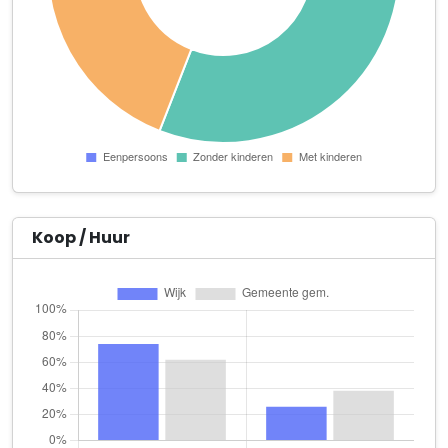
M.W. van 't Hof
Schoollaan 18
Vintage Photobus
Emmalaan 42
De Luts Holding B.V.
Achterweg 6
E.C. van Mil Tandarts
Tuinpad 1
Koop / Huur
Hoekendijk Services B.V.
Wachthoevestraat 32
Irene Wanders
Wachthoevestraat 30
Le Pesumi B.V.
Boomgaardpad 1