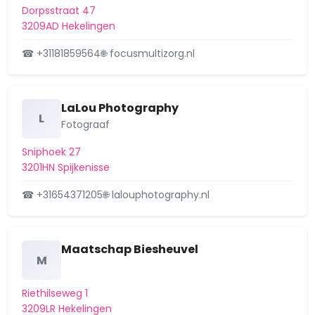
Dorpsstraat 47
3209AD Hekelingen
☎ +31181859564
🌐 focusmultizorg.nl
LaLou Photography
L
Fotograaf
Sniphoek 27
3201HN Spijkenisse
☎ +31654371205
🌐 lalouphotography.nl
Maatschap Biesheuvel
M
Riethilseweg 1
3209LR Hekelingen