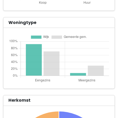
M-Formatie B.V.
Schuddebeursdijk 11
M. Kreling Beheer B.V.
Woningtype
Huibrecht Hordijklaan 2
Moree OG B.V.
Wachthoevestraat 10
Sportkluppie Celica
Moleneind 1
S-vorm
Schuddebeursdijk 11
The Manero B.V.
Boomgaardpad 1
Herkomst
TSA
Gaddijk 9