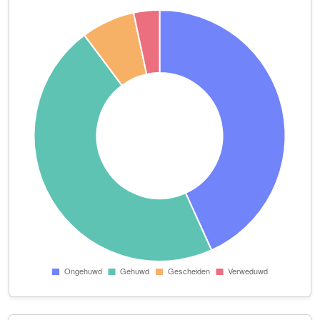
Schakelaar Agri
Schoollaan 8
Stichting De Hofstee
Drogendijk 26 A
VA Rebecca
D. de Koninglaan 11