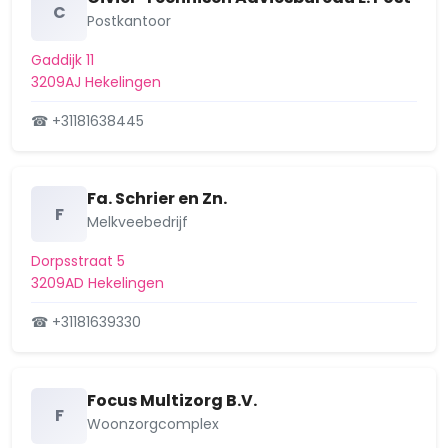
Schenkel
C
Postkantoor
Schiekamp
Gaddijk 11
3209AJ Hekelingen
Simonshaven
☎ +31181638445
Sterrenkwartier
Vierambachten
Fa. Schrier en Zn.
F
Vogelenzang
Melkveebedrijf
Vriesland
Dorpsstraat 5
3209AD Hekelingen
Waterland
☎ +31181639330
Zuidland
Focus Multizorg B.V.
F
Woonzorgcomplex