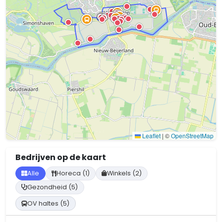
Leaflet
|
©
OpenStreetMap
Bedrijven op de kaart
Alle
Horeca (1)
Winkels (2)
Gezondheid (5)
OV haltes (5)