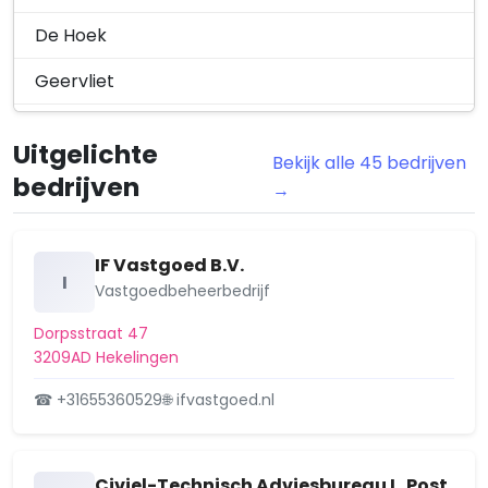
Aanvraag omgevingsvergunning
het vervangen van het dakkap…
De Hoek
Jan Hoogstadlaan 27, 3209AL
Geervliet
Hekelingen
12 mei 2025
Gildenwijk
Uitgelichte
Gemeente Nissewaard - Ingetrokken
Overig
Bekijk alle 45 bedrijven
Groenewoud
omgevingsvergunning voor het
bedrijven
→
aanpassen van de…
Groot water
Dorpsstraat 107, 3209AE Hekelingen
17 april 2025
Halfweg
IF Vastgoed B.V.
I
Vastgoedbeheerbedrijf
Heenvliet
Dorpsstraat 47
Hekelingen
3209AD Hekelingen
Hoogwerf
☎ +31655360529
🌐 ifvastgoed.nl
Maaswijk
Civiel-Technisch Adviesbureau L. Post