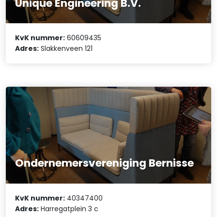
Unique Engineering B.V.
KvK nummer:
60609435
Adres:
Slakkenveen 121
Ondernemersvereniging Bernisse
KvK nummer:
40347400
Adres:
Harregatplein 3 c