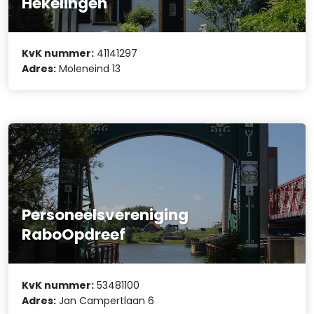
Hekelingen
KvK nummer:
41141297
Adres:
Moleneind 13
Personeelsvereniging
RaboOpdreef
KvK nummer:
53481100
Adres:
Jan Campertlaan 6