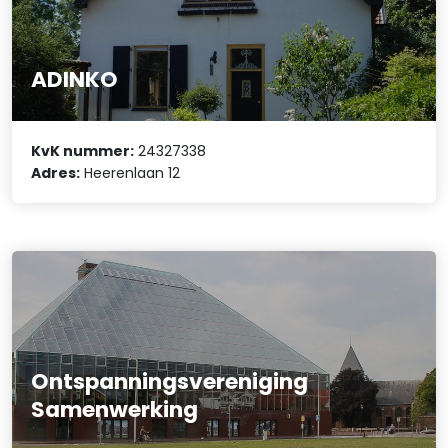
ADINKO
KvK nummer:
24327338
Adres:
Heerenlaan 12
Ontspanningsvereniging
Samenwerking