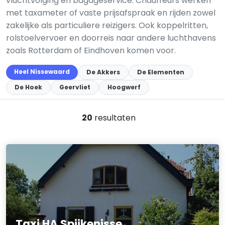
vluchtvolging en bagageservice. Chauffeurs werken
met taxameter of vaste prijsafspraak en rijden zowel
zakelijke als particuliere reizigers. Ook koppelritten,
rolstoelvervoer en doorreis naar andere luchthavens
zoals Rotterdam of Eindhoven komen voor.
Heel Nissewaard
De Akkers
De Elementen
De Hoek
Geervliet
Hoogwerf
20
resultaten
Taxi HA Spijkenisse