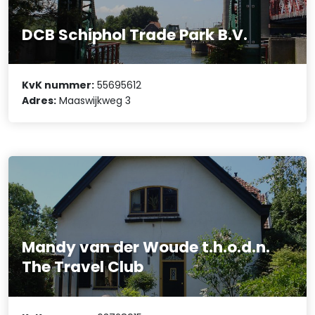
DCB Schiphol Trade Park B.V.
KvK nummer:
55695612
Adres:
Maaswijkweg 3
Mandy van der Woude t.h.o.d.n.
The Travel Club