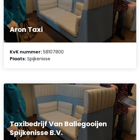
Aron Taxi
KvK nummer:
58107800
Plaats:
Spijkenisse
Taxibedrijf Van Ballegooijen
Spijkenisse B.V.