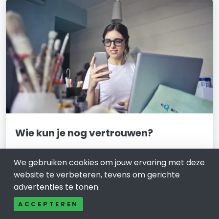
Wie kun je nog vertrouwen?
11 maart 2022
We gebruiken cookies om jouw ervaring met deze
Ons leven wordt overspoeld met informatie en
website te verbeteren, tevens om gerichte
meningen. Door de bomen zien we het bos niet meer.
advertenties te tonen.
Of het nu gaat over wereldnieuws of politiek,
betrouwbare producten of diensten; het wordt steeds
ACCEPTEREN
moeilijker om het kaf van het koren te scheiden. Wat