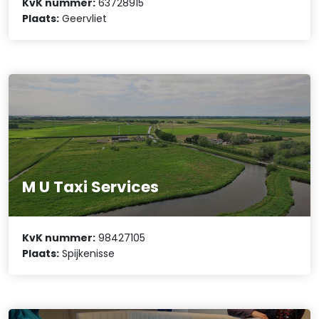
KvK nummer:
63728915
Plaats:
Geervliet
M U Taxi Services
KvK nummer:
98427105
Plaats:
Spijkenisse