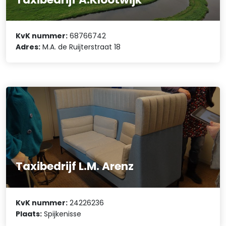
KvK nummer:
68766742
Adres:
M.A. de Ruijterstraat 18
Taxibedrijf L.M. Arenz
KvK nummer:
24226236
Plaats:
Spijkenisse