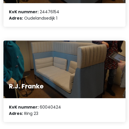
KvK nummer:
24476154
Adres:
Oudelandsedijk 1
R.J. Franke
KvK nummer:
60040424
Adres:
Ring 23