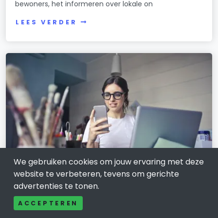
bewoners, het informeren over lokale on
LEES VERDER
We gebruiken cookies om jouw ervaring met deze
website te verbeteren, tevens om gerichte
Wie kun je nog vertrouwen?
advertenties te tonen.
ACCEPTEREN
11 maart 2022