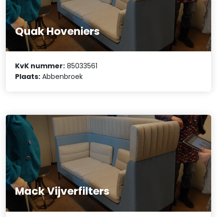
Quak Hoveniers
KvK nummer:
85033561
Plaats:
Abbenbroek
Mack Vijverfilters