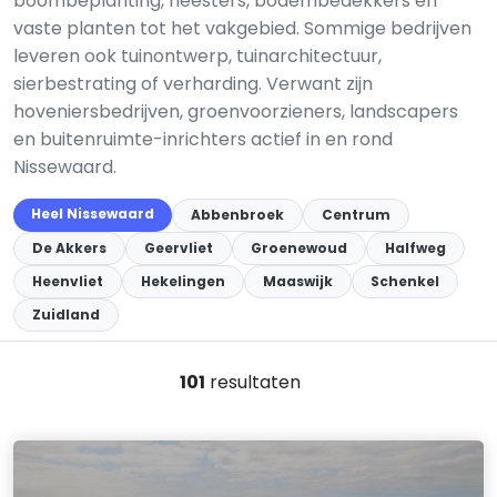
boombeplanting, heesters, bodembedekkers en
vaste planten tot het vakgebied. Sommige bedrijven
leveren ook tuinontwerp, tuinarchitectuur,
sierbestrating of verharding. Verwant zijn
hoveniersbedrijven, groenvoorzieners, landscapers
en buitenruimte-inrichters actief in en rond
Nissewaard.
Heel Nissewaard
Abbenbroek
Centrum
De Akkers
Geervliet
Groenewoud
Halfweg
Heenvliet
Hekelingen
Maaswijk
Schenkel
Zuidland
101
resultaten