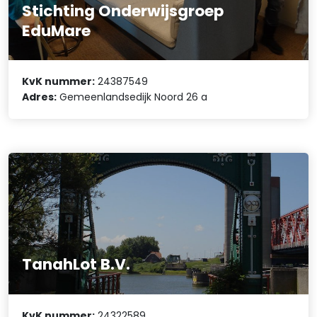
Stichting Onderwijsgroep
EduMare
KvK nummer:
24387549
Adres:
Gemeenlandsedijk Noord 26 a
TanahLot B.V.
KvK nummer:
24322589