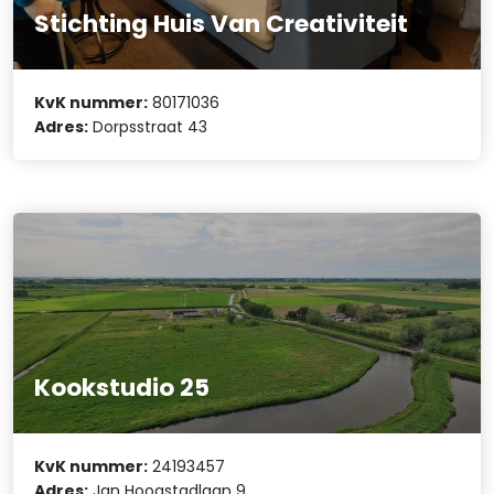
Stichting Huis Van Creativiteit
KvK nummer:
80171036
Adres:
Dorpsstraat 43
Kookstudio 25
KvK nummer:
24193457
Adres:
Jan Hoogstadlaan 9