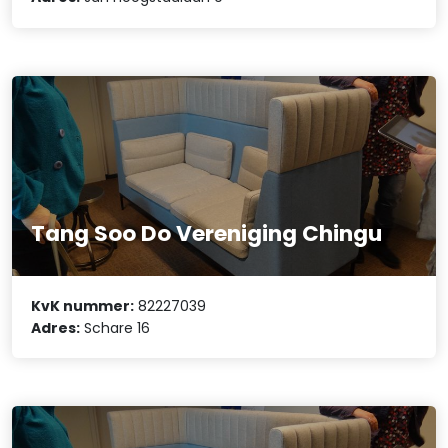
Tang Soo Do Vereniging Chingu
KvK nummer:
82227039
Adres:
Schare 16