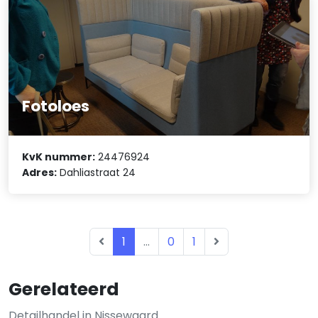
Fotoloes
KvK nummer:
24476924
Adres:
Dahliastraat 24
1
...
0
1
Gerelateerd
Detailhandel in Nissewaard