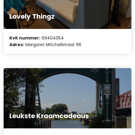
Lovely Thingz
KvK nummer:
69404054
Adres:
Margaret Mitchellstraat 96
Leukste Kraamcadeaus