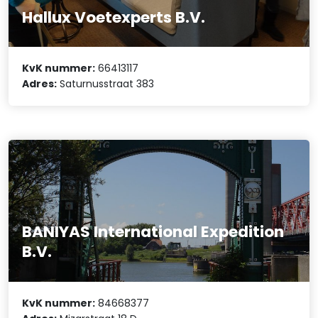
Hallux Voetexperts B.V.
KvK nummer:
66413117
Adres:
Saturnusstraat 383
BANIYAS International Expedition
B.V.
KvK nummer:
84668377