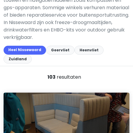
touwen en navigatiemiddelen zoals kompassen en
gps-apparaten. Sommige winkels verhuren materiaal
of bieden reparatieservice voor buitensportuitrusting.
In Nissewaard zijn ook freeze-droogmaaltijden,
drinkwaterfilters en EHBO-kits voor outdoor gebruik
verkrijgbaar.
Heel Nissewaard
Geervliet
Heenvliet
Zuidland
103
resultaten