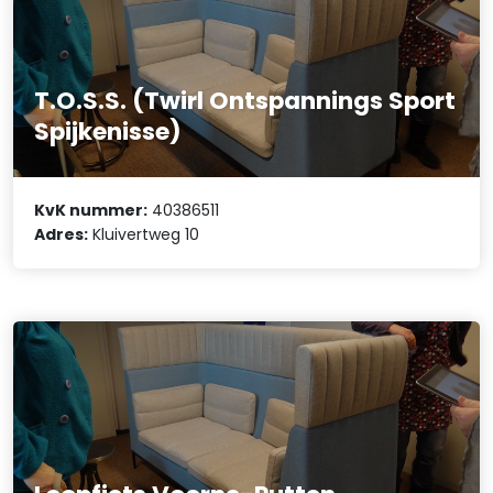
T.O.S.S. (Twirl Ontspannings Sport
Spijkenisse)
KvK nummer:
40386511
Adres:
Kluivertweg 10