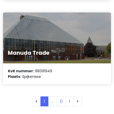
Manuda Trade
KvK nummer:
88391949
Plaats:
Spijkenisse
1
...
0
1