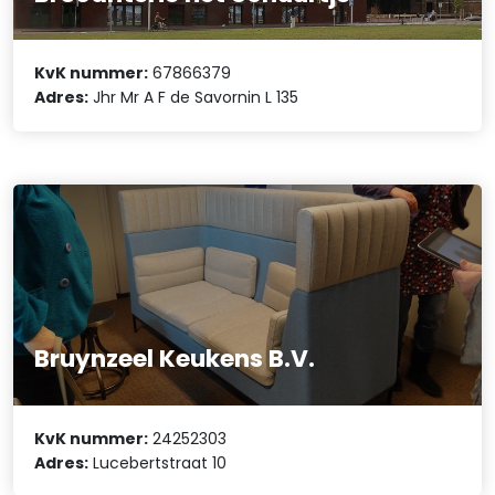
KvK nummer:
67866379
Adres:
Jhr Mr A F de Savornin L 135
Bruynzeel Keukens B.V.
KvK nummer:
24252303
Adres:
Lucebertstraat 10