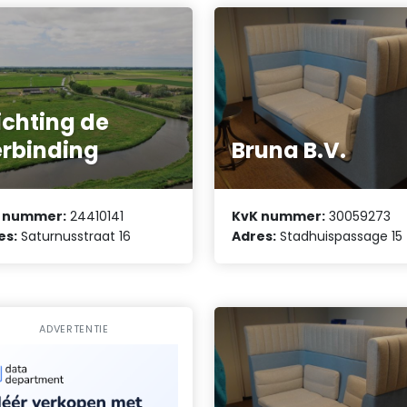
ichting de
rbinding
Bruna B.V.
 nummer:
24410141
KvK nummer:
30059273
es:
Saturnusstraat 16
Adres:
Stadhuispassage 15
ADVERTENTIE