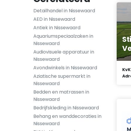
Detailhandel in Nissewaard
AED in Nissewaard
Antiek in Nissewaard
Aquariumspeciaalzaken in
St
Nissewaard
Ve
Audiovisuele apparatuur in
Nissewaard
Avondwinkels in Nissewaard
KvK
Aziatische supermarkt in
Adr
Nissewaard
Bedden en matrassen in
Nissewaard
Bedrijfskleding in Nissewaard
Behang en wanddecoraties in
Nissewaard