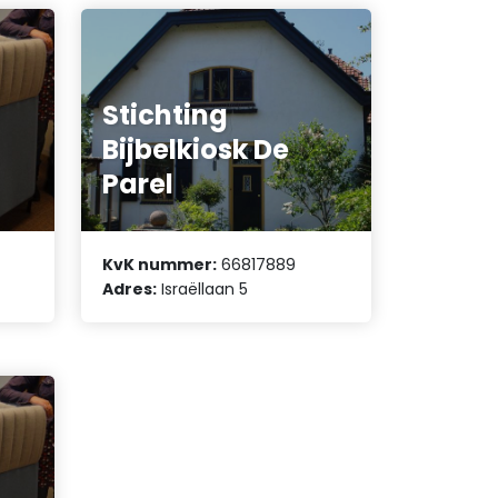
Stichting
Bijbelkiosk De
Parel
KvK nummer:
66817889
Adres:
Israëllaan 5