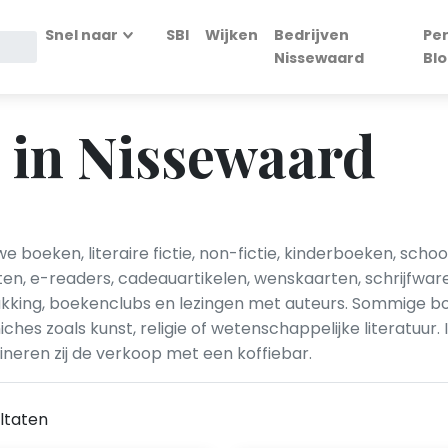
Snel naar
SBI
Wijken
Bedrijven
Pe
Nissewaard
Bl
 in Nissewaard
 boeken, literaire fictie, non-fictie, kinderboeken, sch
ten, e-readers, cadeauartikelen, wenskaarten, schrijfwar
kking, boekenclubs en lezingen met auteurs. Sommige b
iches zoals kunst, religie of wetenschappelijke literatu
ineren zij de verkoop met een koffiebar.
ltaten