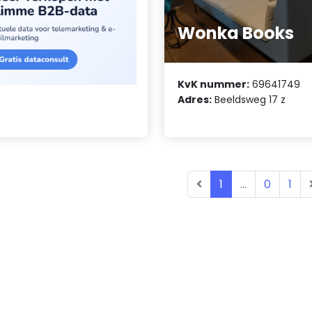
Wonka Books
KvK nummer:
69641749
Adres:
Beeldsweg 17 z
1
...
0
1