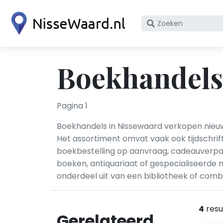
Zoek
op
bedrijfsnaam
of
Boekhandels
KvK
nummer
Pagina 1
Boekhandels in Nissewaard verkopen nieuwe
Het assortiment omvat vaak ook tijdschrif
boekbestelling op aanvraag, cadeauverpa
boeken, antiquariaat of gespecialiseerde n
onderdeel uit van een bibliotheek of comb
4
resu
Gerelateerd