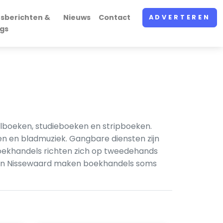
rsberichten &
Nieuws
Contact
ADVERTEREN
ogs
oolboeken, studieboeken en stripboeken.
en en bladmuziek. Gangbare diensten zijn
oekhandels richten zich op tweedehands
ur. In Nissewaard maken boekhandels soms