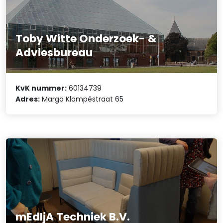
Toby Witte Onderzoek- &
Adviesbureau
KvK nummer:
60134739
Adres:
Marga Klompéstraat 65
mEdIjA Techniek B.V.