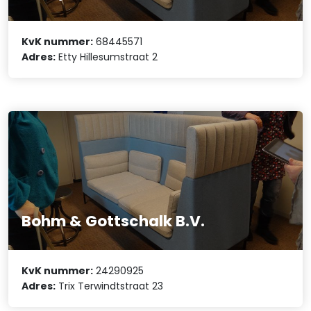
KvK nummer:
68445571
Adres:
Etty Hillesumstraat 2
Bohm & Gottschalk B.V.
KvK nummer:
24290925
Adres:
Trix Terwindtstraat 23