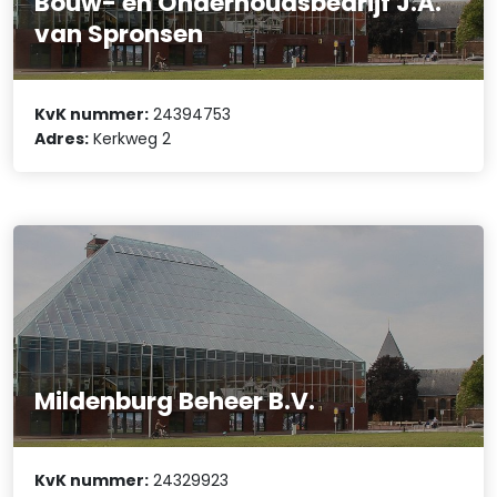
Bouw- en Onderhoudsbedrijf J.A.
van Spronsen
KvK nummer:
24394753
Adres:
Kerkweg 2
Mildenburg Beheer B.V.
KvK nummer:
24329923