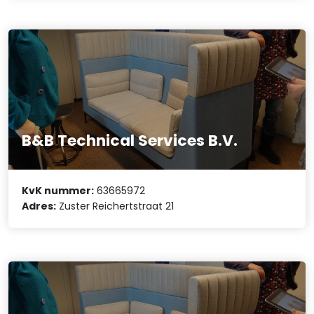
B&B Technical Services B.V.
KvK nummer:
63665972
Adres:
Zuster Reichertstraat 21