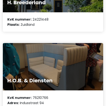
H. Breederland
KvK nummer:
24221448
Plaats:
Zuidland
H.O.B. & Diensten
KvK nummer:
76210766
Adres:
Indusstraat 94