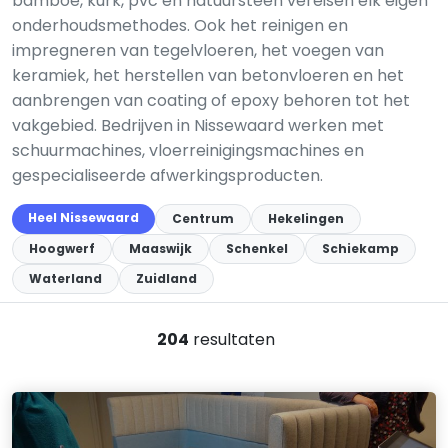
bamboe, kurk, pvc en natuursteen vereisen elk eigen
onderhoudsmethodes. Ook het reinigen en
impregneren van tegelvloeren, het voegen van
keramiek, het herstellen van betonvloeren en het
aanbrengen van coating of epoxy behoren tot het
vakgebied. Bedrijven in Nissewaard werken met
schuurmachines, vloerreinigingsmachines en
gespecialiseerde afwerkingsproducten.
Heel Nissewaard
Centrum
Hekelingen
Hoogwerf
Maaswijk
Schenkel
Schiekamp
Waterland
Zuidland
204
resultaten