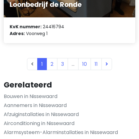
Loonbedrijf de Ronde
KvK nummer:
24416794
Adres:
Voorweg 1
1
2
3
...
10
11
Gerelateerd
Bouwen in Nissewaard
Aannemers in Nissewaard
Afzuiginstallaties in Nissewaard
Airconditioning in Nissewaard
Alarmsysteem-Alarminstallaties in Nissewaard