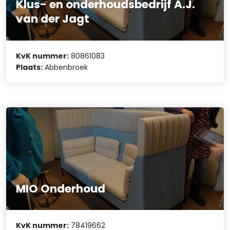
Klus- en onderhoudsbedrijf A.J.
van der Jagt
KvK nummer:
80861083
Plaats:
Abbenbroek
MIO Onderhoud
KvK nummer:
78419662