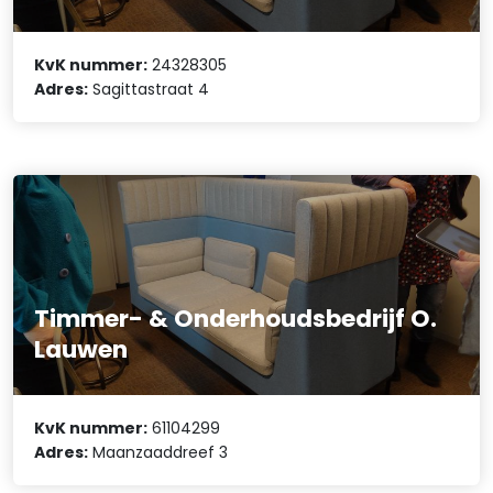
KvK nummer:
24328305
Adres:
Sagittastraat 4
Timmer- & Onderhoudsbedrijf O.
Lauwen
KvK nummer:
61104299
Adres:
Maanzaaddreef 3