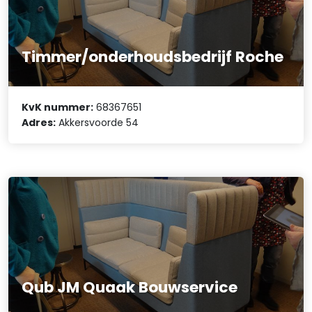
Timmer/onderhoudsbedrijf Roche
KvK nummer:
68367651
Adres:
Akkersvoorde 54
Qub JM Quaak Bouwservice