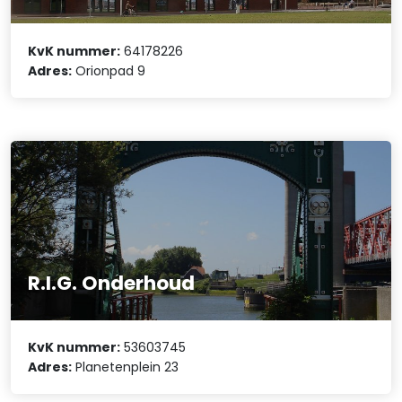
KvK nummer:
64178226
Adres:
Orionpad 9
R.I.G. Onderhoud
KvK nummer:
53603745
Adres:
Planetenplein 23