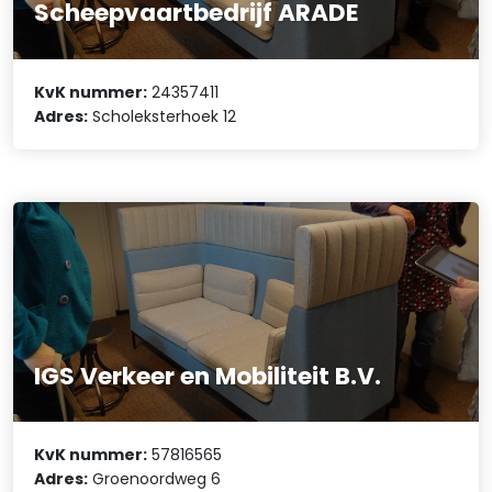
Scheepvaartbedrijf ARADE
KvK nummer:
24357411
Adres:
Scholeksterhoek 12
IGS Verkeer en Mobiliteit B.V.
KvK nummer:
57816565
Adres:
Groenoordweg 6