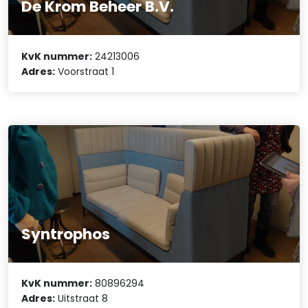
De Krom Beheer B.V.
KvK nummer:
24213006
Adres:
Voorstraat 1
Syntrophos
KvK nummer:
80896294
Adres:
Uitstraat 8