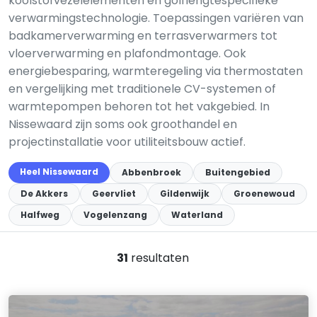
koolstofvezelelementen en golflengtespecifieke
verwarmingstechnologie. Toepassingen variëren van
badkamerverwarming en terrasverwarmers tot
vloerverwarming en plafondmontage. Ook
energiebesparing, warmteregeling via thermostaten
en vergelijking met traditionele CV-systemen of
warmtepompen behoren tot het vakgebied. In
Nissewaard zijn soms ook groothandel en
projectinstallatie voor utiliteitsbouw actief.
Heel Nissewaard
Abbenbroek
Buitengebied
De Akkers
Geervliet
Gildenwijk
Groenewoud
Halfweg
Vogelenzang
Waterland
31
resultaten