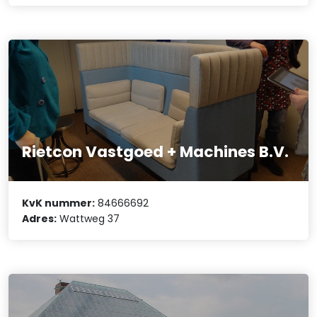
Rietcon Vastgoed + Machines B.V.
KvK nummer:
84666692
Adres:
Wattweg 37