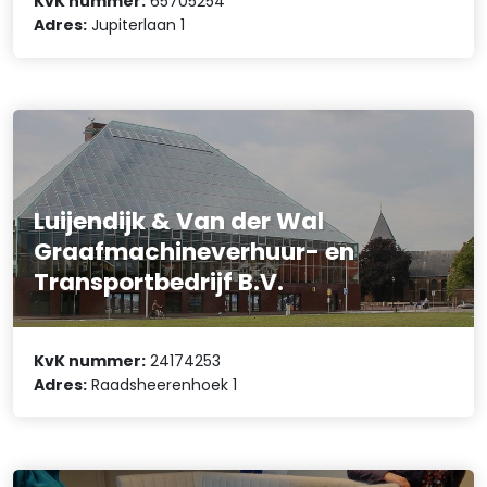
KvK nummer:
65705254
Adres:
Jupiterlaan 1
Luijendijk & Van der Wal
Graafmachineverhuur- en
Transportbedrijf B.V.
KvK nummer:
24174253
Adres:
Raadsheerenhoek 1