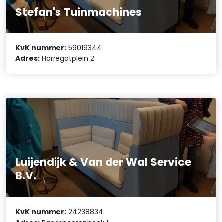
Stefan's Tuinmachines
KvK nummer:
59019344
Adres:
Harregatplein 2
Luijendijk & Van der Wal Service
B.V.
KvK nummer:
24238834