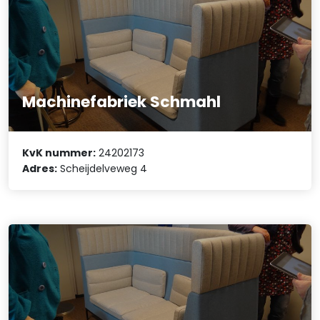
Machinefabriek Schmahl
KvK nummer:
24202173
Adres:
Scheijdelveweg 4