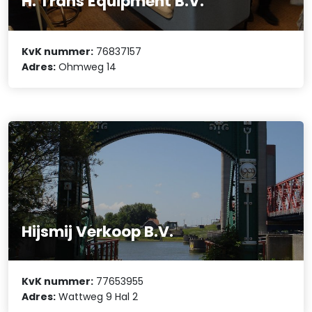
H. Trans Equipment B.V.
KvK nummer:
76837157
Adres:
Ohmweg 14
Hijsmij Verkoop B.V.
KvK nummer:
77653955
Adres:
Wattweg 9 Hal 2