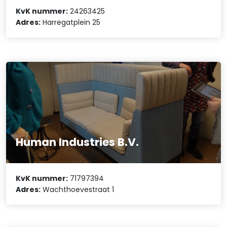
KvK nummer:
24263425
Adres:
Harregatplein 25
Human Industries B.V.
KvK nummer:
71797394
Adres:
Wachthoevestraat 1