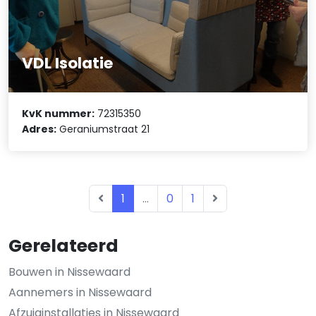
VDL Isolatie
KvK nummer:
72315350
Adres:
Geraniumstraat 21
1
...
0
1
Gerelateerd
Bouwen in Nissewaard
Aannemers in Nissewaard
Afzuiginstallaties in Nissewaard