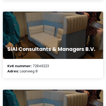
SiAl Consultants & Managers B.V.
KvK nummer:
72849223
Adres:
Laanweg 8