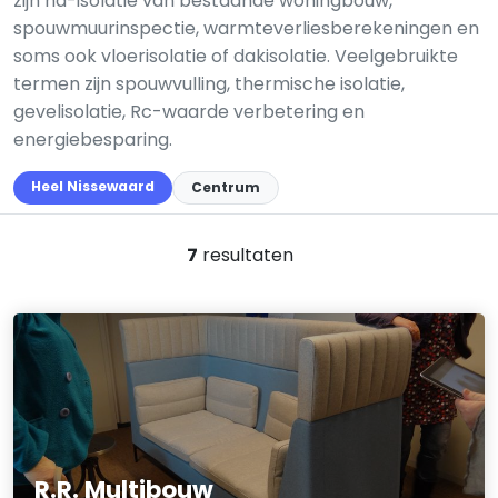
zijn na-isolatie van bestaande woningbouw,
spouwmuurinspectie, warmteverliesberekeningen en
soms ook vloerisolatie of dakisolatie. Veelgebruikte
termen zijn spouwvulling, thermische isolatie,
gevelisolatie, Rc-waarde verbetering en
energiebesparing.
Heel Nissewaard
Centrum
7
resultaten
R.R. Multibouw