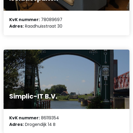
KvK nummer:
78089697
Adres:
Raadhuisstraat 30
Simplic-IT B.V.
KvK nummer:
86119354
Adres:
Drogendijk 14 B