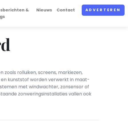
rsberichten &
Nieuws
Contact
ADVERTEREN
ogs
rd
zoals rolluiken, screens, markiezen,
l en kunststof worden verwerkt in maat-
systemen met windwachter, zonsensor of
taande zonweringsinstallaties vallen ook