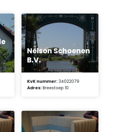
le
Nelson Schoenen
B.V.
KvK nummer:
34022079
Adres:
Breestoep 10