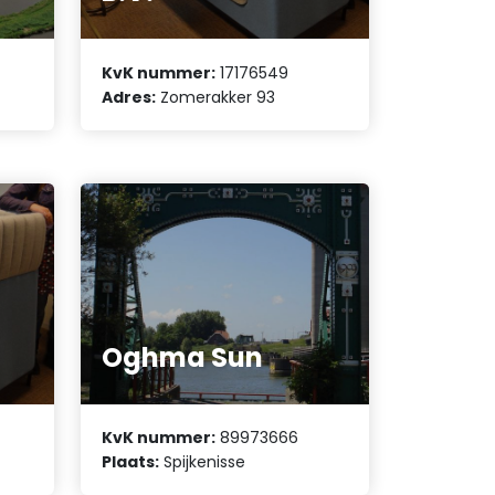
KvK nummer:
17176549
Adres:
Zomerakker 93
Oghma Sun
KvK nummer:
89973666
Plaats:
Spijkenisse