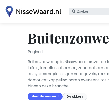
Zoek
op
bedrijfsnaam
of
Buitenzonwe
KvK
nummer
Pagina 1
Buitenzonwering in Nissewaard omvat de le
luifels, lamellenschermen, zonneschermen 
en systeemoplossingen voor gevels, terra
domotica-koppeling horen eveneens tot he
binnen deze branche.
Heel Nissewaard
De Akkers