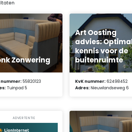
ltaten
Art Oosting
advies: Optima
kennis voor de
nk Zonwering
buitenruimte
 nummer:
55820123
KvK nummer:
62498452
es:
Tuinpad 5
Adres:
Nieuwlandseweg 6
ADVERTENTIE