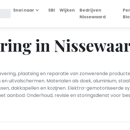
Snel naar
SBI
Wijken
Bedrijven
Pe
Nissewaard
Bl
ring in Nissewaa
vering, plaatsing en reparatie van zonwerende producten 
en uitvalschermen. Materialen als doek, aluminium, staa
ssen, dakkapellen en kozijnen. Elektra-gemotoriseerde 
t aanbod. Onderhoud, revisie en storingsdienst voor bes