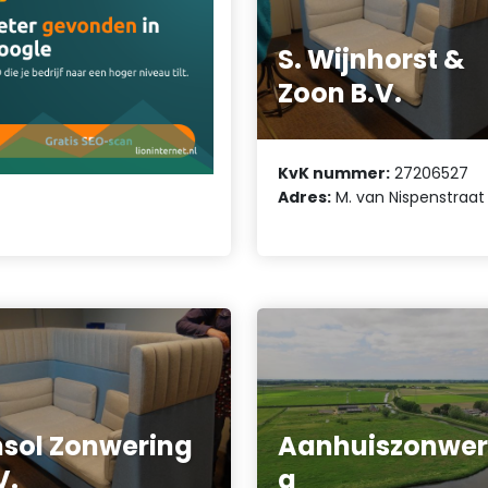
S. Wijnhorst &
Zoon B.V.
KvK nummer:
27206527
Adres:
M. van Nispenstraat 
sol Zonwering
Aanhuiszonwer
V.
g