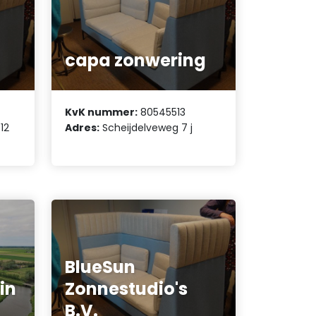
capa zonwering
KvK nummer:
80545513
12
Adres:
Scheijdelveweg 7 j
BlueSun
in
Zonnestudio's
B.V.