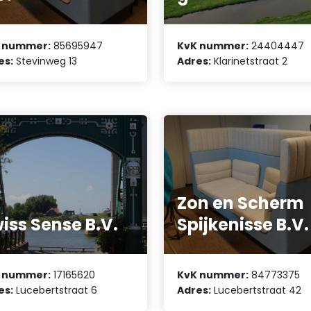
 nummer:
85695947
KvK nummer:
24404447
es:
Stevinweg 13
Adres:
Klarinetstraat 2
Zon en Scherm
iss Sense B.V.
Spijkenisse B.V.
 nummer:
17165620
KvK nummer:
84773375
es:
Lucebertstraat 6
Adres:
Lucebertstraat 42